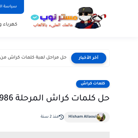
سياسة ا
كهرباء و
حل مراحل لعبة كلمات كراش من المرحلة 1
آخر الأخبار
كلمات كراش
حل كلمات كراش المرحلة 986 987 988 989 990 بالصور
Hisham Allaoui
منذ 2 سنة