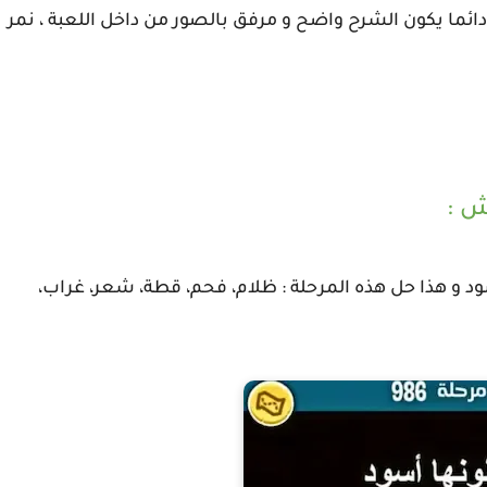
ت كراش من المرحلة 986 987 988 989 990 و دائما يكون الشرح واضح و مرفق بالصور من داخل اللعبة ، نمر
سود و هذا حل هذه المرحلة : ظلام، فحم، قطة، شعر، غراب،