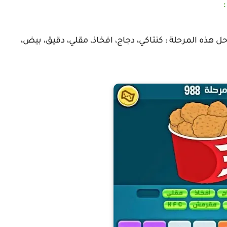
ورة لوجبة من وجبات كنتاكي KFC و هذا حل هذه المرحلة : كنتاكي، دجاج، افخاذ، مقلي، دقيق، بيض،