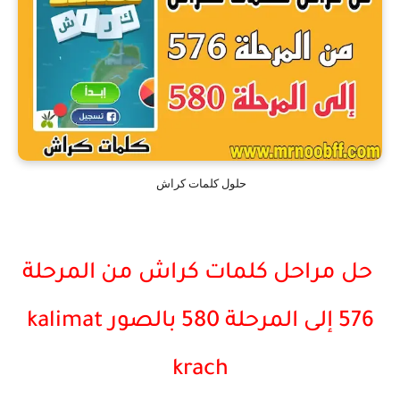
حلول كلمات كراش
حل مراحل كلمات كراش من المرحلة
576 إلى المرحلة 580 بالصور kalimat
krach