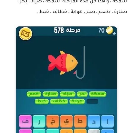
سمكة ، و هذا حل هذه المرحلة: سمكة ، صياد ، بحر ،
صنارة ، طعم ، صبر ، هواية ، خطاف ، خيط .