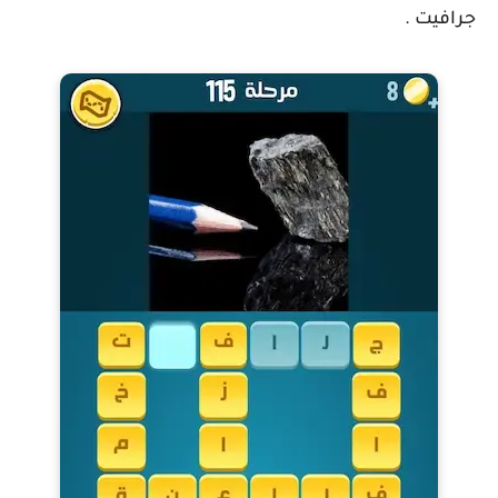
جرافيت .