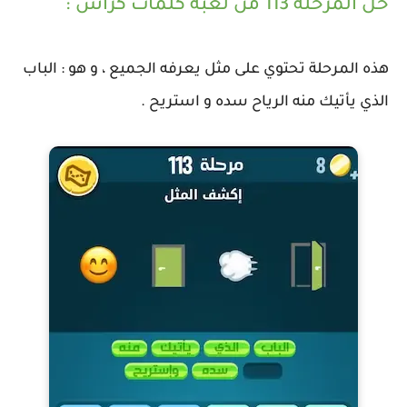
حل المرحلة 113 من لعبة كلمات كراش :
هذه المرحلة تحتوي على مثل يعرفه الجميع ، و هو : الباب
الذي يأتيك منه الرياح سده و استريح .