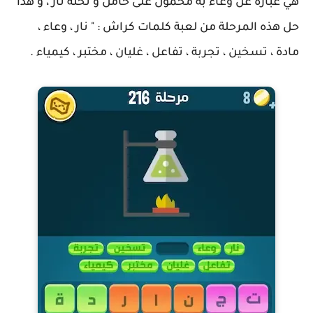
هي عبارة عن وعاء به محمول على حامل و تحته نار ، و هذا
حل هذه المرحلة من لعبة كلمات كراش : " نار ، وعاء ،
مادة ، تسخين ، تجربة ، تفاعل ، غليان ، مختبر ، كيمياء .